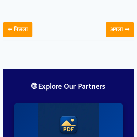
⬅ पिछला
अगला ➡
🌐 Explore Our Partners