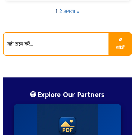
1
2
अगला »
🔎
खोजें
🌐 Explore Our Partners