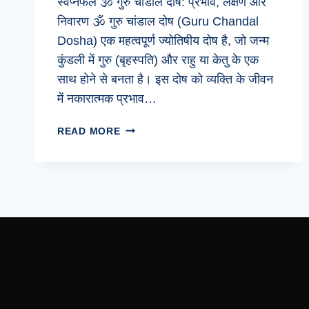
स्वप्नफल 🕉️ गुरु चांडाल दोष: प्रभाव, लक्षण और
निवारण 🕉️ गुरु चांडाल दोष (Guru Chandal
Dosha) एक महत्वपूर्ण ज्योतिषीय दोष है, जो जन्म
कुंडली में गुरु (बृहस्पति) और राहु या केतु के एक
साथ होने से बनता है। इस दोष को व्यक्ति के जीवन
में नकारात्मक प्रभाव…
क्या
READ MORE
गुरु
चांडाल
दोष
बहुत
खतरनाक
होता
है?