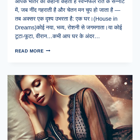
आपके भीतर की कहानी कहता है स्वप्नफल रात के सन्नाटे
में, जब नींद गहराती है और चेतन मन चुप हो जाता है —
तब अक्सर एक दृश्य उभरता है: एक घर।(House in
Dreams)कोई नया, भव्य, रोशनी से जगमगाता।या कोई
टूटा-फूटा, वीरान…कभी आप घर के अंदर…
🏡
READ MORE
सपने
में
घर
देखना:
यह
सपना
सिर्फ
ईंट-
पत्थर
नहीं,
आपके
भीतर