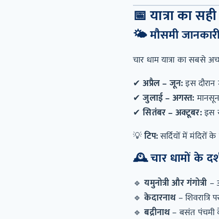
📅
यात्रा का सह
🌤️
मौसमी जानकार
चार धाम यात्रा का सबसे अ
✔
अप्रैल – जून:
इस दौरान म
✔
जुलाई – अगस्त:
मानसून
✔
सितंबर – अक्टूबर:
इस स
💡
टिप:
सर्दियों में मंदिरों
🕰️
चार धामों के द
🔹
यमुनोत्री और गंगोत्री
– अ
🔹
केदारनाथ
– शिवरात्रि पर
🔹
बद्रीनाथ
– बसंत पंचमी क